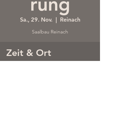
rung
Sa., 29. Nov.
  |  
Reinach
Saalbau Reinach
Zeit & Ort
29. Nov. 2025, 18:30 – 23:50
Reinach, Hauptstrasse 29, 5734
Reinach, Schweiz
© 2025 Musikverein Oberwynental.