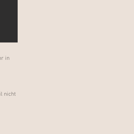
r in
l nicht