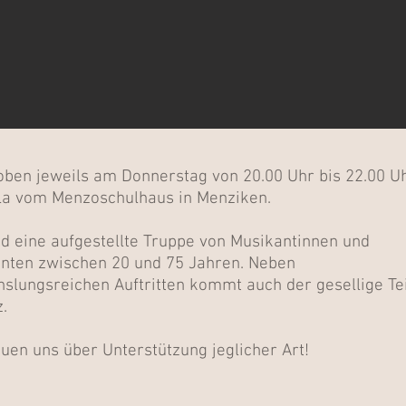
oben jeweils am Donnerstag von 20.00 Uhr bis 22.00 Uh
la vom Menzoschulhaus in Menziken.
nd eine aufgestellte Truppe von Musikantinnen und
nten zwischen 20 und 75 Jahren. Neben
slungsreichen Auftritten kommt auch der gesellige Tei
.
euen uns über Unterstützung jeglicher Art!