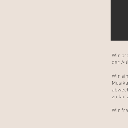
Wir pr
der Au
Wir si
Musika
abwech
zu kurz
Wir fr