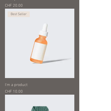
Preis
CHF 20.00
Best Seller
I'm a product
Preis
CHF 10.00